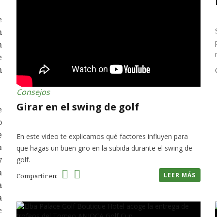
e
n
n
e
n
Consejos
Girar en el swing de golf
e
o
e
En este video te explicamos qué factores influyen para
a
que hagas un buen giro en la subida durante el swing de
y
golf.
a
LEER MÁS
Compartir en:
a
a
e