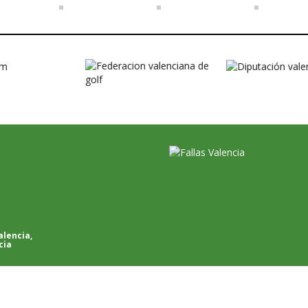
alencia
,
cia