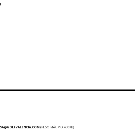
n
SA@GOLFVALENCIA.COM
(PESO MÁXIMO 400KB)