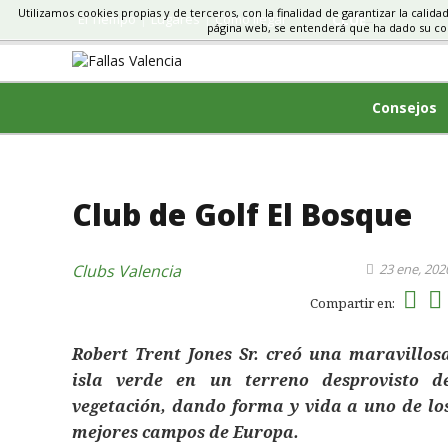
Utilizamos cookies propias y de terceros, con la finalidad de garantizar la calida
El Tiempo
Lugares
Cómo llegar
CLUBS, TORNEO
página web, se entenderá que ha dado su c
Consejos
Club de Golf El Bosque
Clubs
Valencia
23 ene, 202
Compartir en:
Robert Trent Jones Sr. creó una maravillos
isla verde en un terreno desprovisto d
vegetación, dando forma y vida a uno de lo
mejores campos de Europa.