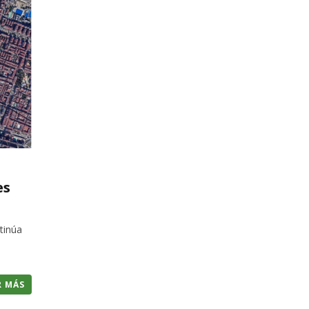
es
ntinúa
R MÁS