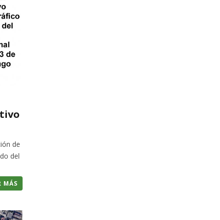
tivo
ción de
do del
R MÁS