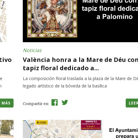
Noticias
tivo
València honra a la Mare de Déu co
tapiz floral dedicado a...
de
La composición floral traslada a la plaza de la Mare de D
n
legado artístico de la bóveda de la basílica
R MÁS
LEE
Compartir en: