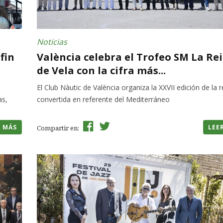
Noticias
fin
València celebra el Trofeo SM La Re
de Vela con la cifra más...
El Club Nàutic de València organiza la XXVII edición de la 
as,
convertida en referente del Mediterráneo
R MÁS
LEE
Compartir en: