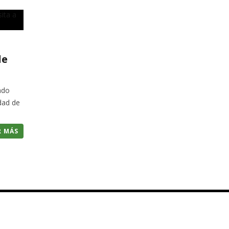
de
ado
udad de
R MÁS