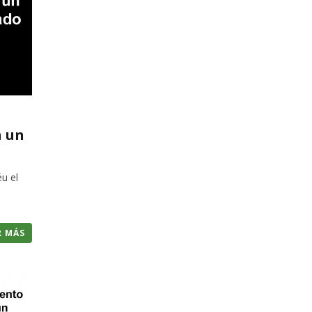
n un
éu el
R MÁS