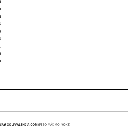
n
n
n
s
s
o
,
a
a
SA@GOLFVALENCIA.COM
(PESO MÁXIMO 400KB)