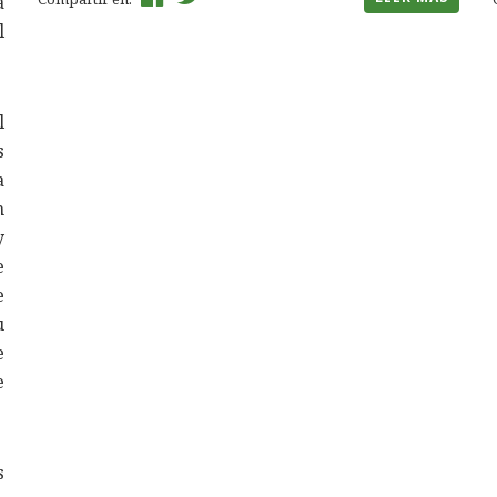
a
l
l
s
a
n
y
e
e
u
e
e
s