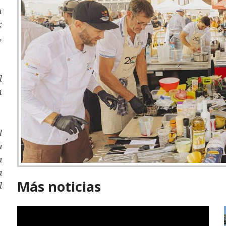
n
,
,
l
n
l
a
a
a
Más noticias
l