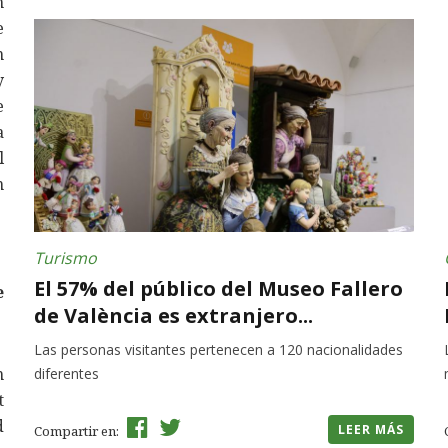
n
e
n
y
e
a
l
n
Turismo
El 57% del público del Museo Fallero
e
de València es extranjero...
Las personas visitantes pertenecen a 120 nacionalidades
n
diferentes
t
d
LEER MÁS
Compartir en: