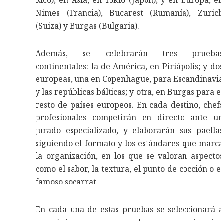
Rico); en Asia, en Tokio (Japón); y en Europa, e
Nimes (Francia), Bucarest (Rumanía), Zuric
(Suiza) y Burgas (Bulgaria).
Además, se celebrarán tres prueba
continentales: la de América, en Piriápolis; y do
europeas, una en Copenhague, para Escandinavi
y las repúblicas bálticas; y otra, en Burgas para e
resto de países europeos. En cada destino, chef
profesionales competirán en directo ante u
jurado especializado, y elaborarán sus paella
siguiendo el formato y los estándares que marc
la organización, en los que se valoran aspecto
como el sabor, la textura, el punto de cocción o e
famoso socarrat.
En cada una de estas pruebas se seleccionará 