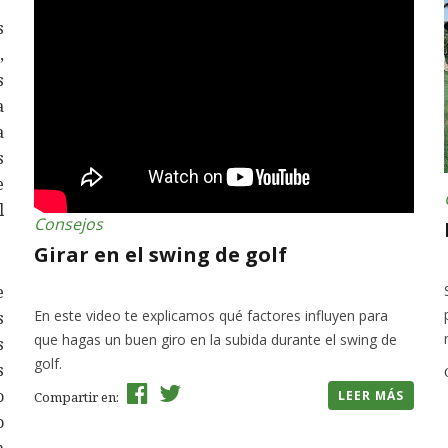
s
,
s
a
a
s
e
l
Consejos
Girar en el swing de golf
e
En este video te explicamos qué factores influyen para
s
que hagas un buen giro en la subida durante el swing de
s
golf.
s
o
LEER MÁS
Compartir en:
o