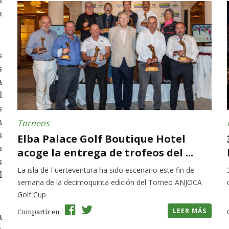
n
h
s
s
a
l
s
n
Torneos
s
Elba Palace Golf Boutique Hotel
a
acoge la entrega de trofeos del ...
s
La isla de Fuerteventura ha sido escenario este fin de
l
semana de la decimoquinta edición del Torneo ANJOCA
Golf Cup
LEER MÁS
Compartir en:
a