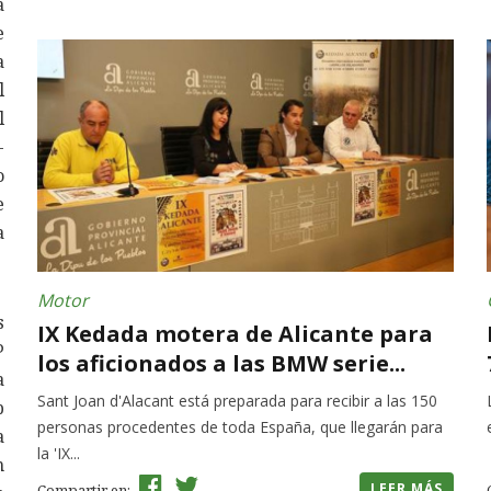
a
e
a
l
l
-
o
e
a
Motor
s
IX Kedada motera de Alicante para
P
los aficionados a las BMW serie...
a
Sant Joan d'Alacant está preparada para recibir a las 150
b
personas procedentes de toda España, que llegarán para
a
la 'IX...
n
LEER MÁS
Compartir en: