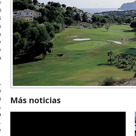
y
0
6
s
s
e
y
a
,
s
Más noticias
n
,
a
.
e