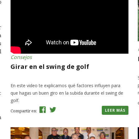
o
r
a
s
l
Consejos
Girar en el swing de golf
En este video te explicamos qué factores influyen para
:
que hagas un buen giro en la subida durante el swing de
golf.
LEER MÁS
Compartir en:
n