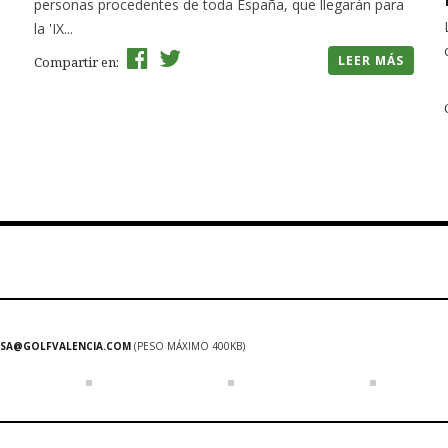
personas procedentes de toda España, que llegarán para
la 'IX...
LEER MÁS
Compartir en:
SA@GOLFVALENCIA.COM
(PESO MÁXIMO 400KB)