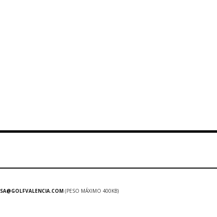
SA@GOLFVALENCIA.COM
(PESO MÁXIMO 400KB)