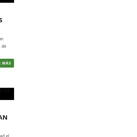
S
an
o de
R MÁS
AN
ad el