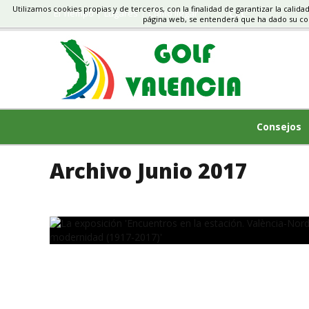
Utilizamos cookies propias y de terceros, con la finalidad de garantizar la calida
El Tiempo
Lugares
Cómo llegar
CLUBS, TORNEO
página web, se entenderá que ha dado su c
Consejos
Archivo Junio 2017