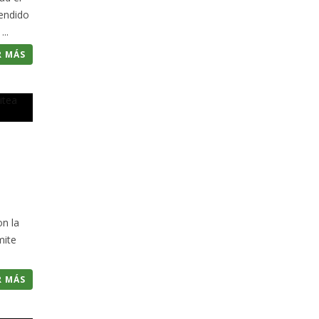
endido
..
R MÁS
n la
mite
R MÁS