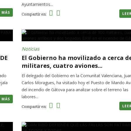
Ayuntamientos...
R MÁS
LEE
Compartir en:
Noticias
 DE
El Gobierno ha movilizado a cerca d
militares, cuatro aviones...
sado
El delegado del Gobierno en la Comunitat Valenciana, Jua
ejala
Carlos Moragues, ha visitado hoy el Puesto de Mando A
del incendio de Gátova para analizar sobre el terreno las
labores...
R MÁS
LEE
Compartir en: