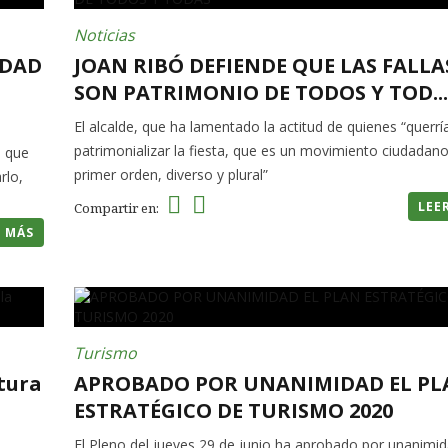
Noticias
UDAD
JOAN RIBÓ DEFIENDE QUE LAS FALLA
SON PATRIMONIO DE TODOS Y TOD...
El alcalde, que ha lamentado la actitud de quienes “querrí
patrimonializar la fiesta, que es un movimiento ciudadan
i que
primer orden, diverso y plural”
rlo,
LEE
Compartir en:
R MÁS
Turismo
atura
APROBADO POR UNANIMIDAD EL PL
ESTRATÉGICO DE TURISMO 2020
El Pleno del jueves 29 de junio ha aprobado por unanimid